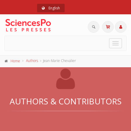
English
Toggle
navigat
Authors
Jean-Marie Chevalier
Home
AUTHORS & CONTRIBUTORS