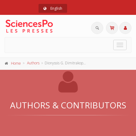
English
Toggle
navigat
Authors
Dionyssis G. Dimitrakopoulos
Home
AUTHORS & CONTRIBUTORS