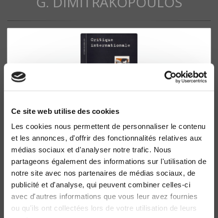
G. DIMITRAKOPOULOS
Ce site web utilise des cookies
Les cookies nous permettent de personnaliser le contenu
Critique internationale 29, octobre-décembre
et les annonces, d'offrir des fonctionnalités relatives aux
2005
médias sociaux et d'analyser notre trafic. Nous
Quel avenir pour l'Europe ? Les préférences des États
partageons également des informations sur l'utilisation de
membres et de la Commission européenne
notre site avec nos partenaires de médias sociaux, de
Dionyssis G. Dimitrakopoulos, Hussein Kassim
publicité et d'analyse, qui peuvent combiner celles-ci
avec d'autres informations que vous leur avez fournies
ou qu'ils ont collectées lors de votre utilisation de leurs