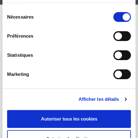
services.
Sélection
Nécessaires
du
DISCOVER OUR JOURNALS
consentement
Préférences
Subscribe today
Statistiques
Marketing
SCIENCES PO UNIVERSITY PRESS has a threefold role: to publish
original research, to edit reference works for student use, and to
Afficher les détails
help public and political debate.
continue
Autoriser tous les cookies
CONTACTS
FOREIGN RIGHTS