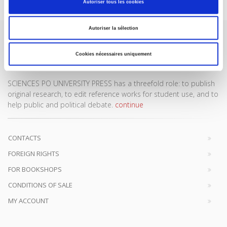
Autoriser tous les cookies
Autoriser la sélection
Cookies nécessaires uniquement
SCIENCES PO UNIVERSITY PRESS has a threefold role: to publish
original research, to edit reference works for student use, and to
help public and political debate.
continue
CONTACTS
FOREIGN RIGHTS
FOR BOOKSHOPS
CONDITIONS OF SALE
MY ACCOUNT