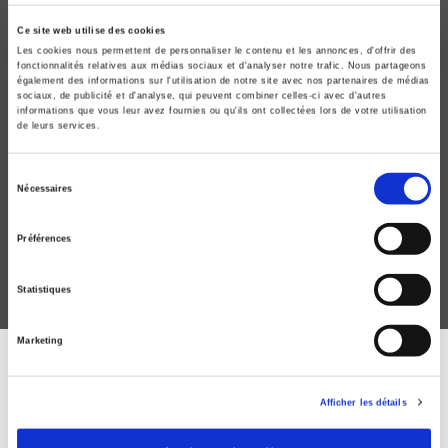
Ce site web utilise des cookies
Les cookies nous permettent de personnaliser le contenu et les annonces, d'offrir des
fonctionnalités relatives aux médias sociaux et d'analyser notre trafic. Nous partageons
également des informations sur l'utilisation de notre site avec nos partenaires de médias
sociaux, de publicité et d'analyse, qui peuvent combiner celles-ci avec d'autres
informations que vous leur avez fournies ou qu'ils ont collectées lors de votre utilisation
de leurs services.
Politiques publiques 3, Les politiques publiques
sous Sarkozy
Sélection
Nécessaires
du
Jacques de Maillard, Yves Surel
consentement
Préférences
Statistiques
Marketing
DISCOVER OUR JOURNALS
Afficher les détails
Subscribe today