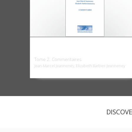
Les économies occidentales du XIXe siècle
à nos jours
Tome 2: Commentaires
Jean-Marcel Jeanneney, Elizabeth Barbier-Jeanneney
DISCOV