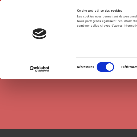
Ce site web utilise des cookies
Les cookies nous permettent de personnalis
Nous partageons également des informations
combiner celles-ci avec d'autres informatio
Hom
Authors
Elizabeth Barbier-Jeanneney
Home
Sélection
Nécessaires
Préférence
du
consentement