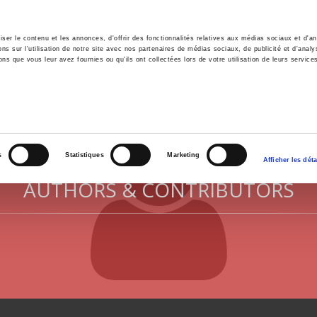
er le contenu et les annonces, d'offrir des fonctionnalités relatives aux médias sociaux et d'ana
 sur l'utilisation de notre site avec nos partenaires de médias sociaux, de publicité et d'analy
ns que vous leur avez fournies ou qu'ils ont collectées lors de votre utilisation de leurs service
e
Environment
History
International
Po
s
Statistiques
Marketing
Afficher les déta
AUTHORS & CONTRIBUTORS