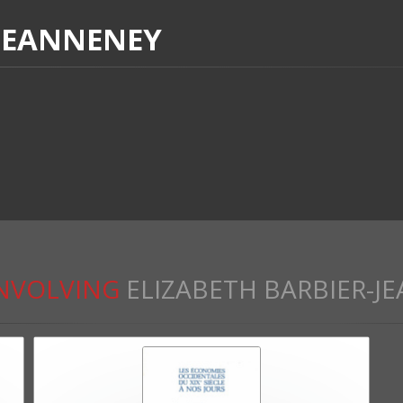
-JEANNENEY
NVOLVING
ELIZABETH BARBIER-J