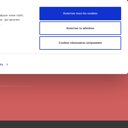
English
Autoriser tous les cookies
lyser notre trafic.
se, qui peuvent
s.
litics
Society
Autoriser la sélection
Cookies nécessaires uniquement
ils