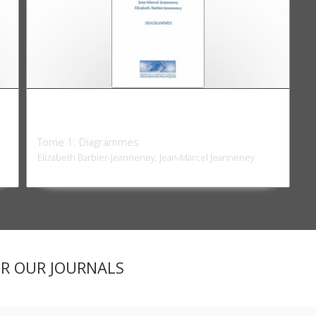
Les économies occidentales du XIXe siècle
à nos jours
Tome 1: Diagrammes
Elizabeth Barbier-Jeanneney, Jean-Marcel Jeanneney
ER OUR JOURNALS