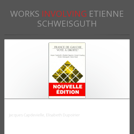
WORKS
INVOLVING
ETIENNE
SCHWEISGUTH
France de gauche, vote à droite ?
Jacques Capdevielle, Elisabeth Dupoirier