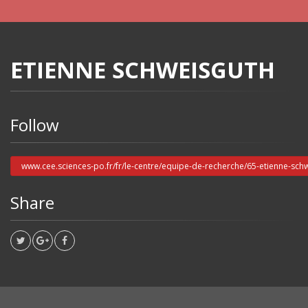
ETIENNE SCHWEISGUTH
Follow
www.cee.sciences-po.fr/fr/le-centre/equipe-de-recherche/65-etienne-sch
Share