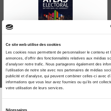
Ce site web utilise des cookies
Atlas électoral 2007
Qui vote quoi, où, comment ?
Les cookies nous permettent de personnaliser le contenu et 
Pascal Perrineau
annonces, d'offrir des fonctionnalités relatives aux médias s
d'analyser notre trafic. Nous partageons également des info
l'utilisation de notre site avec nos partenaires de médias soc
publicité et d'analyse, qui peuvent combiner celles-ci avec d
informations que vous leur avez fournies ou qu'ils ont collect
votre utilisation de leurs services.
DISCOVER OUR JOURNALS
Sélection
Nécessaires
du