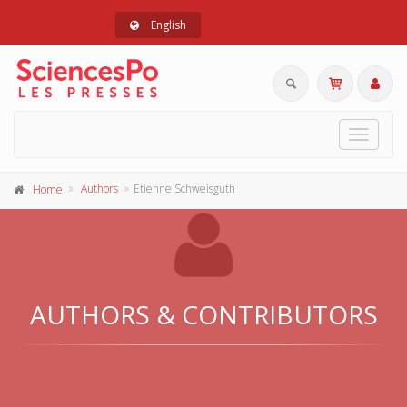
English
Toggle
navigat
Authors
Etienne Schweisguth
Home
AUTHORS & CONTRIBUTORS