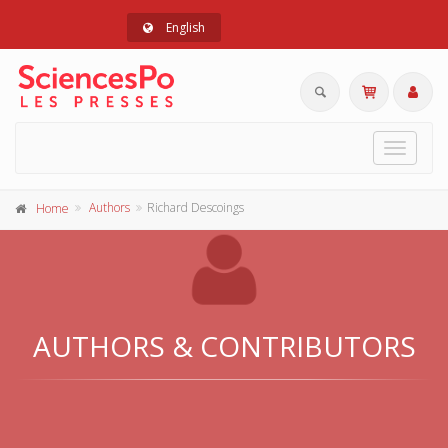
English
Toggle
navigat
Authors
Richard Descoings
Home
AUTHORS & CONTRIBUTORS