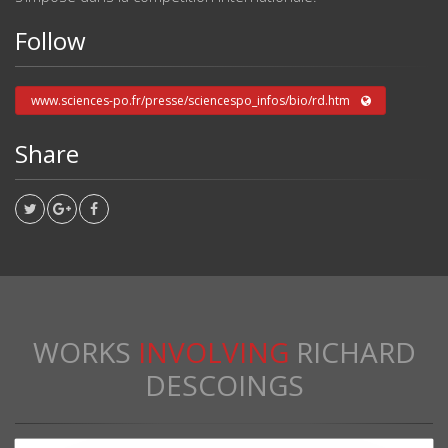
Follow
www.sciences-po.fr/presse/sciencespo_infos/bio/rd.htm
Share
WORKS
INVOLVING
RICHARD
DESCOINGS