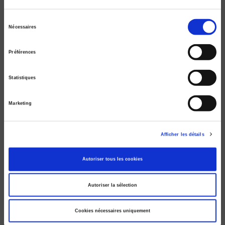
Enquête sur des élites inconnues
Olivier Costa, Eric Kerrouche
Sélection
Nécessaires
du
consentement
Préférences
Statistiques
Marketing
Afficher les détails
Autoriser tous les cookies
Elargissement
Comment l'Europe s'adapte
Autoriser la sélection
Cookies nécessaires uniquement