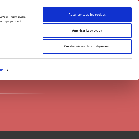
English
Autoriser tous les cookies
lyser notre trafic.
se, qui peuvent
s.
litics
Society
Autoriser la sélection
Cookies nécessaires uniquement
ils