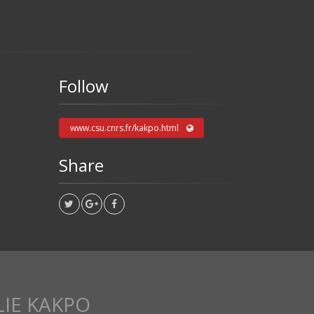
Follow
www.csu.cnrs.fr/kakpo.html
Share
IE KAKPO