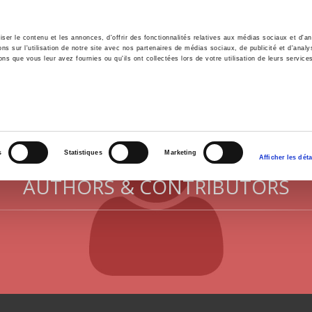
er le contenu et les annonces, d'offrir des fonctionnalités relatives aux médias sociaux et d'ana
 sur l'utilisation de notre site avec nos partenaires de médias sociaux, de publicité et d'analy
ns que vous leur avez fournies ou qu'ils ont collectées lors de votre utilisation de leurs service
e
Environment
History
International
Po
s
Statistiques
Marketing
Afficher les déta
AUTHORS & CONTRIBUTORS