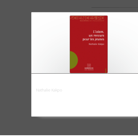
L'islam, un recours pour les jeunes
Nathalie Kakpo