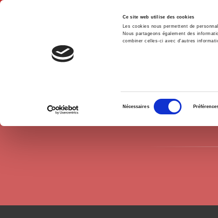
Ce site web utilise des cookies
Les cookies nous permettent de personnalis
Nous partageons également des informations
combiner celles-ci avec d'autres informatio
Hom
Authors
Nathalie Kakpo
Home
Sélection
Nécessaires
Préférence
du
consentement