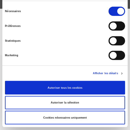
Sélection
Nécessaires
du
consentement
DISCOVER OUR JOURNALS
Préférences
Subscribe today
Statistiques
Marketing
Afficher les détails
Autoriser tous les cookies
SCIENCES PO UNIVERSITY PRESS has a threefold role: to publish
original research, to edit reference works for student use, and to
help public and political debate.
continue
Autoriser la sélection
Cookies nécessaires uniquement
CONTACTS