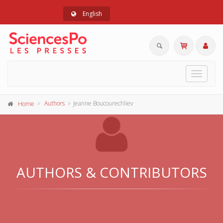
English
Toggle
navigat
Authors
Jeanne Boucourechliev
Home
AUTHORS & CONTRIBUTORS