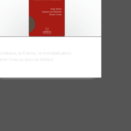
in et politique
ordeaux, la France, la mondialisation
livier Costa, Jacques de Maillard