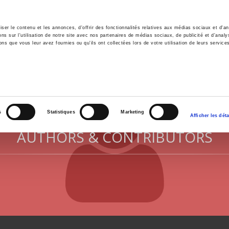
er le contenu et les annonces, d'offrir des fonctionnalités relatives aux médias sociaux et d'ana
 sur l'utilisation de notre site avec nos partenaires de médias sociaux, de publicité et d'analy
ns que vous leur avez fournies ou qu'ils ont collectées lors de votre utilisation de leurs service
e
Environment
History
International
Po
s
Statistiques
Marketing
Afficher les déta
AUTHORS & CONTRIBUTORS