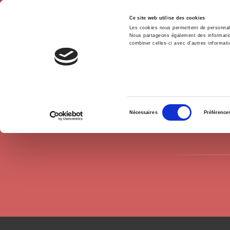
Ce site web utilise des cookies
Les cookies nous permettent de personnalis
Nous partageons également des informations
combiner celles-ci avec d'autres informatio
Hom
Authors
Jacques de Maillard
Home
Sélection
Nécessaires
Préférence
du
consentement