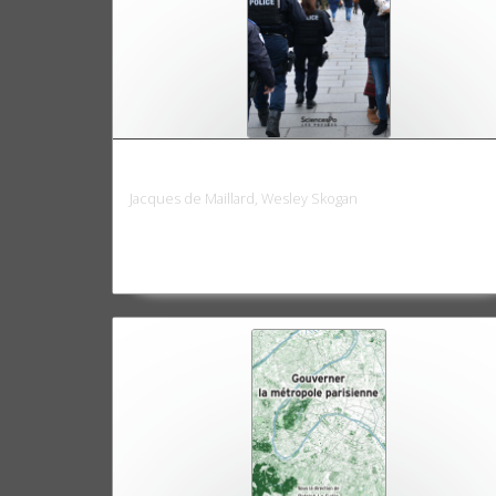
Police et société en France
Jacques de Maillard, Wesley Skogan