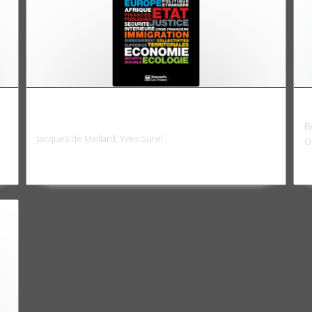
Politiques publiques 3, Les politiques
V
publiques sous Sarkozy
B
Jacques de Maillard, Yves Surel
O