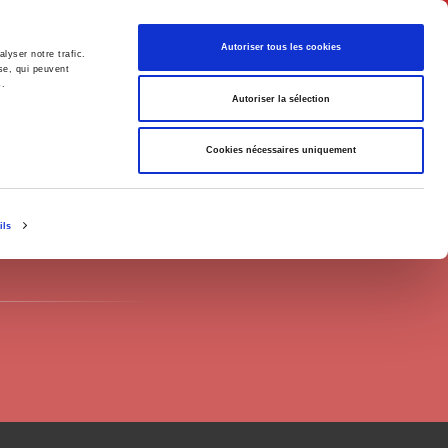
English
Autoriser tous les cookies
lyser notre trafic.
se, qui peuvent
s.
litics
Society
Autoriser la sélection
Cookies nécessaires uniquement
ils