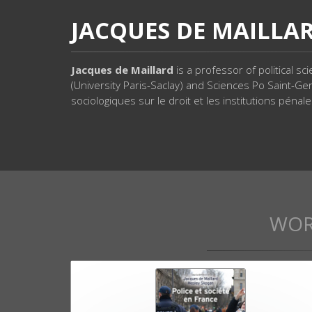
JACQUES DE MAILLA
Jacques de Maillard
is a professor of political sc
(University Paris-Saclay) and Sciences Po Saint-Ge
sociologiques sur le droit et les institutions pénal
WOR