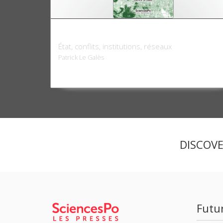
Gouverner la métropole parisienne
État, conflits, institutions, réseaux
Patrick Le Galès
DISCOV
Futu