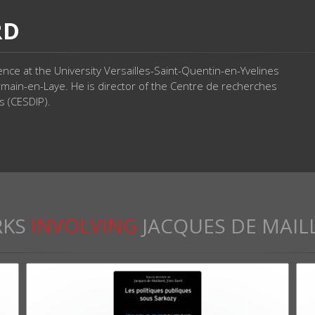
RD
ience at the University Versailles-Saint-Quentin-en-Yvelines
rmain-en-Laye. He is director of the Centre de recherches
es (CESDIP).
KS
INVOLVING
JACQUES DE MAIL