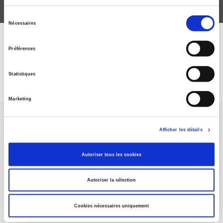
Sélection
Nécessaires
du
consentement
DISCOVER OUR JOURNALS
Préférences
Subscribe today
Statistiques
Marketing
Afficher les détails
Autoriser tous les cookies
SCIENCES PO UNIVERSITY PRESS has a threefold role: to publish
original research, to edit reference works for student use, and to
Autoriser la sélection
help public and political debate.
continue
Cookies nécessaires uniquement
CONTACTS