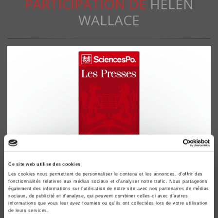
PARTICIPATION DE
HELEN
WALLACE
Les politiques étrangères de la France et de la
Grande-Bretagne depuis 1945
Ce site web utilise des cookies
Les cookies nous permettent de personnaliser le contenu et les annonces, d'offrir des
L'inévitable ajustement
fonctionnalités relatives aux médias sociaux et d'analyser notre trafic. Nous partageons
Françoise de la Serre, Jacques Leruez
également des informations sur l'utilisation de notre site avec nos partenaires de médias
sociaux, de publicité et d'analyse, qui peuvent combiner celles-ci avec d'autres
informations que vous leur avez fournies ou qu'ils ont collectées lors de votre utilisation
de leurs services.