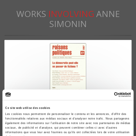
WORKS
INVOLVING
ANNE
SIMONIN
Raisons politiques 27, 2007
Ce site web utilise des cookies
Les cookies nous permettent de personnaliser le contenu et les annonces, d'offrir des
La démocratie peut-elle se passer de fictions?
fonctionnalités relatives aux médias sociaux et d'analyser notre trafic. Nous partageons
Astrid von Busekist, Anne Simonin
également des informations sur l'utilisation de notre site avec nos partenaires de médias
sociaux, de publicité et d'analyse, qui peuvent combiner celles-ci avec d'autres
informations que vous leur avez fournies ou qu'ils ont collectées lors de votre utilisation