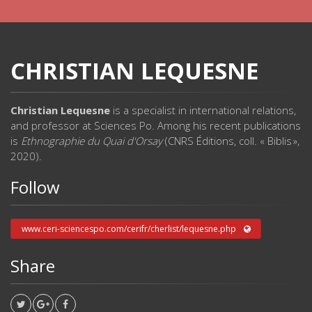
CHRISTIAN LEQUESNE
Christian Lequesne
is a specialist in international relations,
and professor at Sciences Po. Among his recent publications
is
Ethnographie du Quai d'Orsay
(CNRS Éditions, coll. « Biblis »,
2020).
Follow
www.ceri-sciencespo.com/cerifr/cherlist/lequesne.php
Share