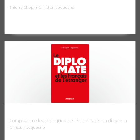
Thierry Chopin, Christian Lequesne
Le diplomate et les Français de l'étranger
Comprendre les pratiques de l'État envers sa diaspora
Christian Lequesne