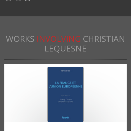
WORKS
INVOLVING
CHRISTIAN
LEQUESNE
La France et l'Union européenne