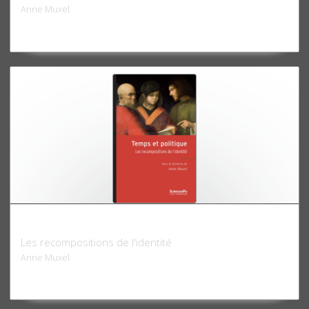
Anne Muxel
Temps et politique
Les recompositions de l'identité
Anne Muxel