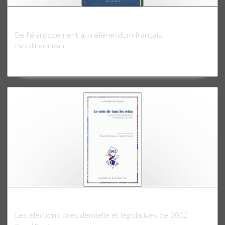
Le Vote européen 2004-2005
De l'élargissement au référendum français
Pascal Perrineau
Le Vote de tous les refus
Les élections présidentielle et législatives de 2002