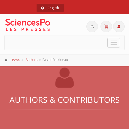
English
Toggle
navigat
Authors
Pascal Perrineau
Home
AUTHORS & CONTRIBUTORS