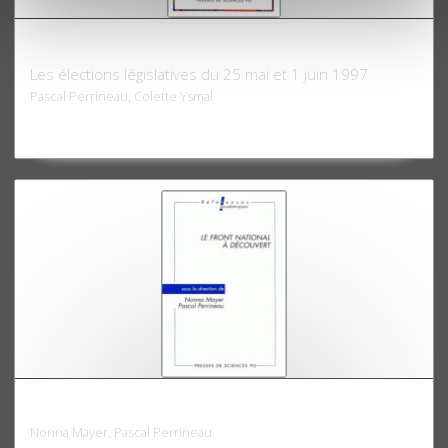
Le vote surprise
Les élections législatives du 25 mai et 1 juin 1997
Pascal Perrineau, Colette Ysmal
Le Front national à découvert
Nonna Mayer, Pascal Perrineau