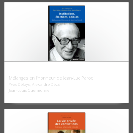
Institutions, élections, opinion
Mélanges en l'honneur de Jean-Luc Parodi
Yves Déloye, Alexandre Dézé
Jean-Louis Quermonne