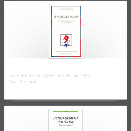
Le vote des Douze
Les élections européennes de juin 1994
Pascal Perrineau