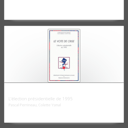
Le vote de crise
L'élection présidentielle de 1995
Pascal Perrineau, Colette Ysmal