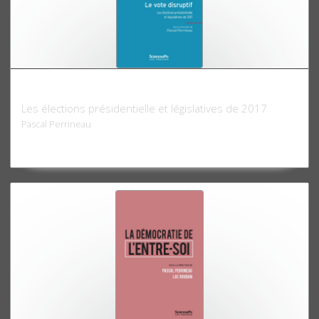
Le Vote disruptif
Les élections présidentielle et législatives de 2017
Pascal Perrineau