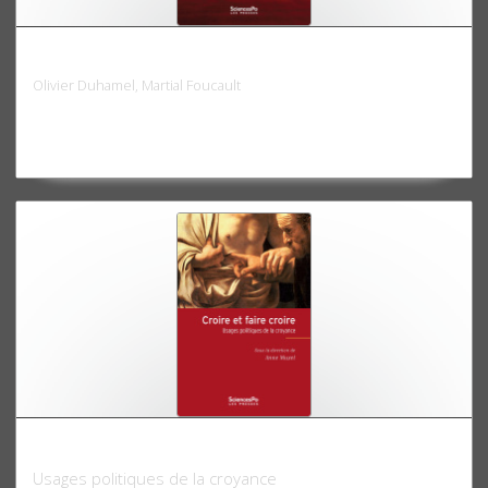
La Ve République démystifiée
Olivier Duhamel, Martial Foucault
Croire et faire croire
Usages politiques de la croyance