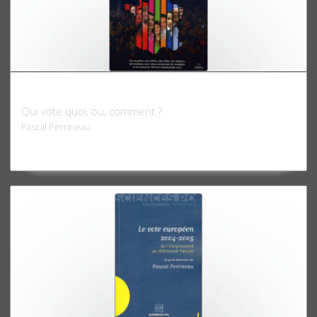
Atlas électoral 2007
Qui vote quoi, où, comment ?
Pascal Perrineau