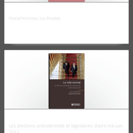
La démocratie de l'entre-soi
Pascal Perrineau, Luc Rouban
Le Vote normal
Les élections présidentielle et législatives d'avril-mai-juin
2012