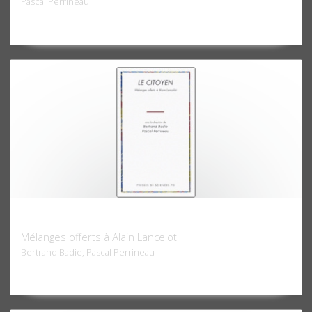
Pascal Perrineau
Le Citoyen
Mélanges offerts à Alain Lancelot
Bertrand Badie, Pascal Perrineau