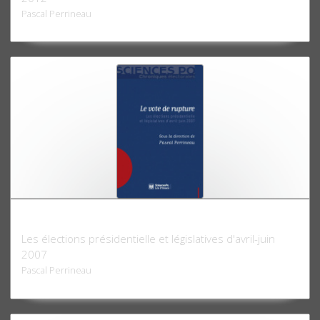
Pascal Perrineau
Le Vote de rupture
Les élections présidentielle et législatives d'avril-juin
2007
Pascal Perrineau