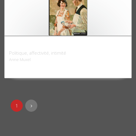
La vie privée des convictions
Politique, affectivité, intimité
Anne Muxel
1