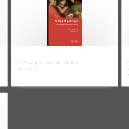
Temps et politique
I
Les recompositions de l'identité
M
Anne Muxel
Y
J