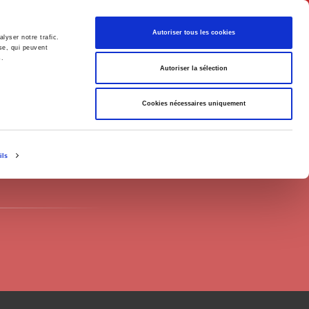
English
Autoriser tous les cookies
lyser notre trafic.
se, qui peuvent
s.
litics
Society
Autoriser la sélection
Cookies nécessaires uniquement
ils