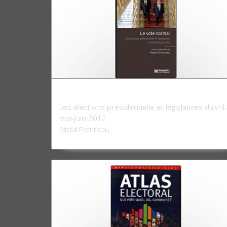
Le Vote normal
Les élections présidentielle et législatives d'avril-
mai-juin 2012
Pascal Perrineau