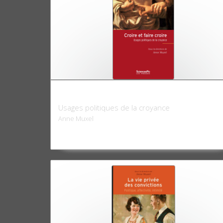
Croire et faire croire
Usages politiques de la croyance
Anne Muxel