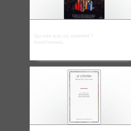
Atlas électoral 2007
Qui vote quoi, où, comment ?
Pascal Perrineau