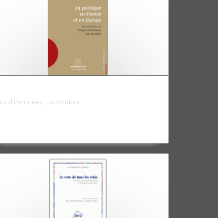
a politique en France et en Europe
ascal Perrineau, Luc Rouban