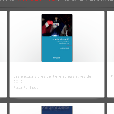
Le Vote disruptif
L
P
Les élections présidentielle et législatives de
2017
Pascal Perrineau