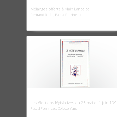
Le Citoyen
Mélanges offerts à Alain Lancelot
Bertrand Badie, Pascal Perrineau
Le vote surprise
Les élections législatives du 25 mai et 1 juin 19
Pascal Perrineau, Colette Ysmal