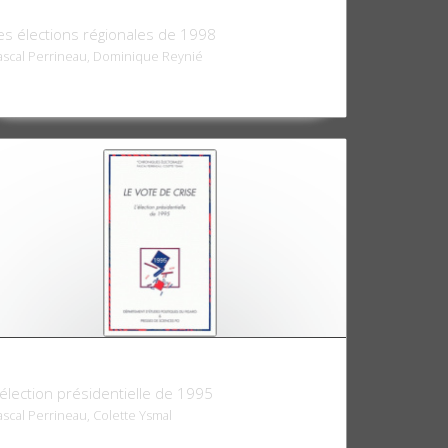
e vote incertain
es élections régionales de 1998
ascal Perrineau, Dominique Reynié
e vote de crise
'élection présidentielle de 1995
ascal Perrineau, Colette Ysmal