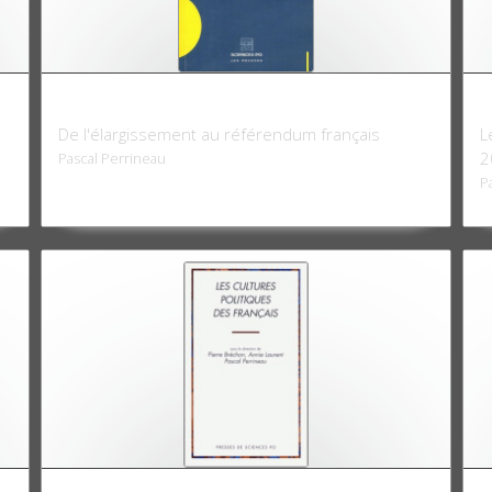
Le Vote européen 2004-2005
L
De l'élargissement au référendum français
L
2
Pascal Perrineau
P