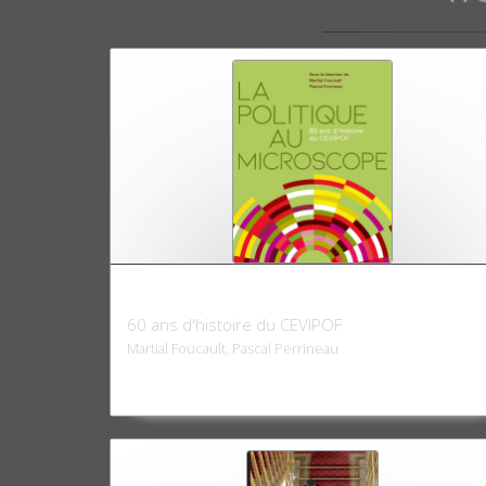
La politique au microscope
60 ans d'histoire du CEVIPOF
Martial Foucault, Pascal Perrineau