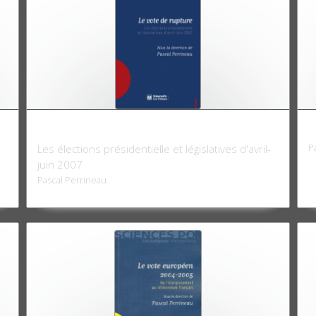
Le Vote de rupture
L
P
Les élections présidentielle et législatives d'avril-
juin 2007
Pascal Perrineau