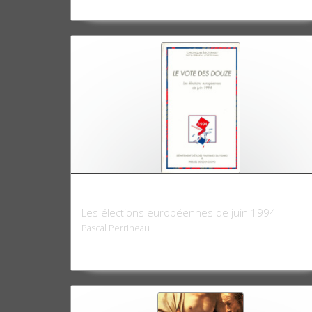
Le vote des Douze
Les élections européennes de juin 1994
Pascal Perrineau