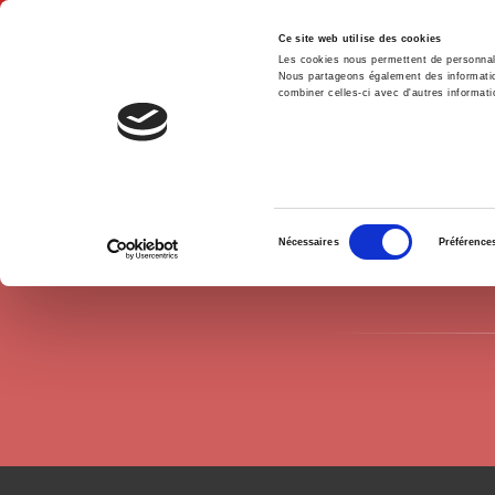
Ce site web utilise des cookies
Les cookies nous permettent de personnalis
Nous partageons également des informations
combiner celles-ci avec d'autres informatio
Hom
Authors
Pascal Perrineau
Home
Sélection
Nécessaires
Préférence
du
consentement