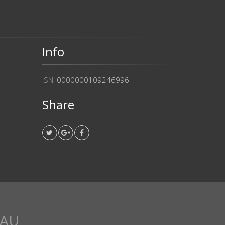
Info
ISNI
0000000109246996
Share
EAU