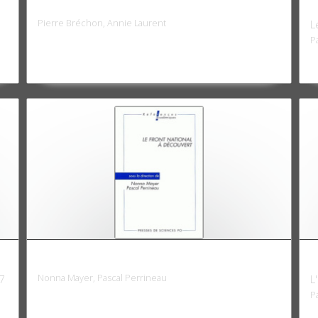
Les cultures politiques des Français
L
Pierre Bréchon, Annie Laurent
L
P
Le Front national à découvert
L
Nonna Mayer, Pascal Perrineau
97
L
P