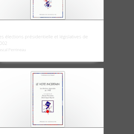
e Vote de tous les refus
es élections présidentielle et législatives de
002
ascal Perrineau