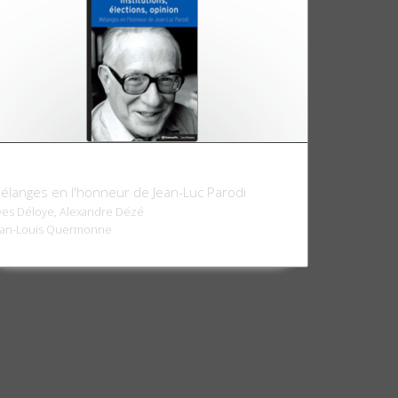
nstitutions, élections, opinion
élanges en l'honneur de Jean-Luc Parodi
ves Déloye, Alexandre Dézé
ean-Louis Quermonne