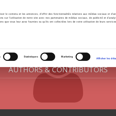
er le contenu et les annonces, d'offrir des fonctionnalités relatives aux médias sociaux et d'ana
 sur l'utilisation de notre site avec nos partenaires de médias sociaux, de publicité et d'analy
ns que vous leur avez fournies ou qu'ils ont collectées lors de votre utilisation de leurs service
e
Environment
History
International
Po
s
Statistiques
Marketing
Afficher les déta
AUTHORS & CONTRIBUTORS