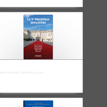
a Ve République démystifiée
livier Duhamel, Martial Foucault