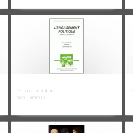
L'Engagement politique
L
O
Déclin ou mutation
Pascal Perrineau