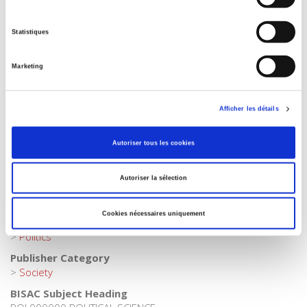
Collection
Sécuriser l'emploi
Statistiques
Language
French
Marketing
Tags
,
,
,
,
Public policies
Afficher les détails
Publisher Category
>
Political Economics
>
Employment
Autoriser tous les cookies
Publisher Category
>
Political Science
>
Public Policy
Autoriser la sélection
Publisher Category
>
Political Science
Cookies nécessaires uniquement
Publisher Category
>
Politics
Publisher Category
>
Society
BISAC Subject Heading