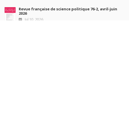
Revue française de science politique 76-2, avril-juin
2026
Jul 10, 2026
Revue française de sociologie 66 3/4, juillet-décembre
2026
Jul 7, 2026
Sociétés contemporaines 139, 2025
Jul 6, 2026
Raisons politiques 102, mai 2026
Jun 23, 2026
more books
Browse our