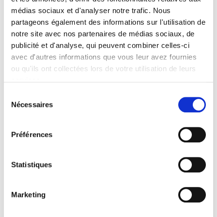
médias sociaux et d'analyser notre trafic. Nous
partageons également des informations sur l'utilisation de
Publisher
notre site avec nos partenaires de médias sociaux, de
Presses de Sciences Po
publicité et d'analyse, qui peuvent combiner celles-ci
Author
avec d'autres informations que vous leur avez fournies
Agnès Alexandre-Collier
ou qu'ils ont collectées lors de votre utilisation de leurs
Collection
services.
Nouveaux Débats
Sélection
Language
Nécessaires
du
French
consentement
Tags
Préférences
,
Conservative Party
,
David Cameron
,
New Labour
,
Political
parties
Statistiques
Publisher Category
>
Europe
Publisher Category
Marketing
>
International field
BISAC Subject Heading