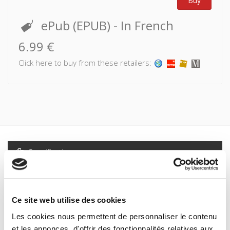
Buy
ePub (EPUB)
- In French
6.99 €
Click here to buy from these retailers:
Specifications
Formats
Contents
Ce site web utilise des cookies
Les cookies nous permettent de personnaliser le contenu
Specifications
et les annonces, d'offrir des fonctionnalités relatives aux