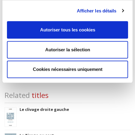
POL000000 POLITICAL SCIENCE
Afficher les détails
Onix Audience Codes
01 General / trade
Autoriser tous les cookies
CLIL (Version 2013-2019)
3283 SCIENCES POLITIQUES
Title First Published
Autoriser la sélection
06 April 2010
Subject Scheme Identifier Code
Thema subject category: Politics and government
Cookies nécessaires uniquement
Related
titles
Le clivage droite gauche