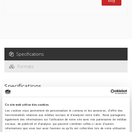
Buy
Specifications
Formats
Specifications
Publisher
Ce site web utilise des cookies
Presses de Sciences Po
Les cookies nous permettent de personnaliser le contenu et les annonces, d'offrir des
fonctionnalités relatives aux médias sociaux et d'analyser notre trafic. Nous partageons
Edition
également des informations sur l'utilisation de notre site avec nos partenaires de médias
sociaux, de publicité et d'analyse, qui peuvent combiner celles-ci avec d'autres
2
informations que vous leur avez fournies ou qu'ils ont collectées lors de votre utilisation