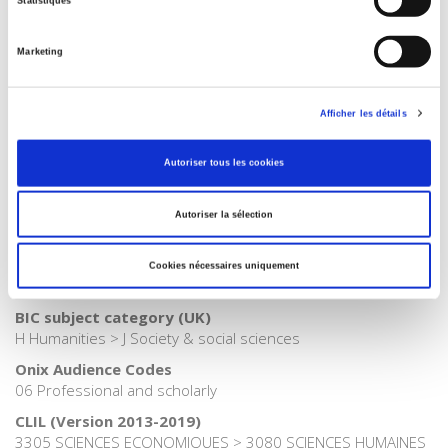
Publisher Category
Statistiques
>
Fields
>
Governance
Marketing
Publisher Category
>
Sociology
>
Society
Publisher Category
Afficher les détails
>
Sociology
>
Sociologie économique
Publisher Category
Autoriser tous les cookies
>
Society
Publisher Category
Autoriser la sélection
>
Sociology
BISAC Subject Heading
Cookies nécessaires uniquement
SOC000000 SOCIAL SCIENCE
BIC subject category (UK)
H Humanities > J Society & social sciences
Onix Audience Codes
06 Professional and scholarly
CLIL (Version 2013-2019)
3305 SCIENCES ECONOMIQUES > 3080 SCIENCES HUMAINES