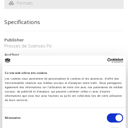
Formats
Specifications
Publisher
Presses de Sciences Po
Author
Groupe international de politique économique de l'OFCE
Language
Ce site web utilise des cookies
French
Les cookies nous permettent de personnaliser le contenu et les annonces, d'offrir des
Publisher Category
fonctionnalités relatives aux médias sociaux et d'analyser notre trafic. Nous partageons
également des informations sur l'utilisation de notre site avec nos partenaires de médias
>
Political Economics
>
Employment
sociaux, de publicité et d'analyse, qui peuvent combiner celles-ci avec d'autres
informations que vous leur avez fournies ou qu'ils ont collectées lors de votre utilisation
Publisher Category
de leurs services.
>
Society
BISAC Subject Heading
Sélection
Nécessaires
POL000000 POLITICAL SCIENCE
du
consentement