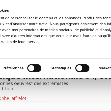
ookies
t de personnaliser le contenu et les annonces, d'offrir des fonct
e
Environment
History
International
Po
ux et d'analyser notre trafic. Nous partageons également des in
site avec nos partenaires de médias sociaux, de publicité et d'anal
 avec d'autres informations que vous leur avez fournies ou qu'il
lisation de leurs services.
Préférences
Statistiques
Market
tique internationale 04, ét
bonnes oeuvres" des extrémistes
Edition
ophe Jaffrelot