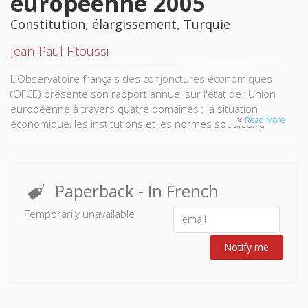
européenne 2005
Constitution, élargissement, Turquie
Jean-Paul Fitoussi
L'Observatoire français des conjonctures économiques
(OFCE) présente son rapport annuel sur l'état de l'Union
européenne à travers quatre domaines : la situation
Read More
économique, les institutions et les normes sociales, la
cohésion et l’élargissement de l’Union et enfin la perspective
d’une Europe politique. C’est l’occasion pour le groupe de
réflexion animé par Jean-Paul Fitoussi et Jacques Le Cacheux
d’apporter des éléments d’analyse et de réflexion
Paperback
- In French
-
concernant certains débats actuels : la question des
Temporarily unavailable
perspectives économiques et sociales dans une Europe à
450 millions d'habitants, les apports mais aussi les limites,
voire les dangers contenus dans le texte de la Constitution
Notify me
européenne, l’adhésion de la Turquie à l’Union européenne.