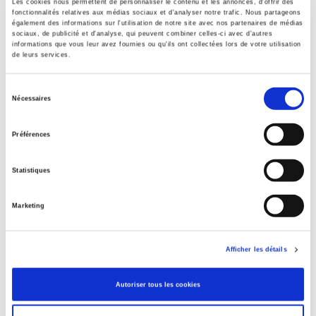
Les cookies nous permettent de personnaliser le contenu et les annonces, d'offrir des
2005
fonctionnalités relatives aux médias sociaux et d'analyser notre trafic. Nous partageons
également des informations sur l'utilisation de notre site avec nos partenaires de médias
Subject Scheme Identifier Code
sociaux, de publicité et d'analyse, qui peuvent combiner celles-ci avec d'autres
Thema subject category: Politics and government
informations que vous leur avez fournies ou qu'ils ont collectées lors de votre utilisation
de leurs services.
Sélection
Nécessaires
Related
titles
du
consentement
Préférences
Évaluer l'éducation artistique et culturelle
Statistiques
Culture & émotions
Marketing
Afficher les détails
Création et devenir des festivals en France
Autoriser tous les cookies
Regards croisés sur les pratiques culturelles, 20 ans