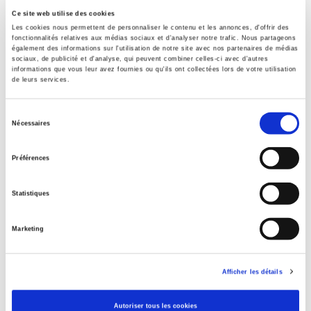
06 Professional and scholarly
Ce site web utilise des cookies
Les cookies nous permettent de personnaliser le contenu et les annonces, d'offrir des
Title First Published
fonctionnalités relatives aux médias sociaux et d'analyser notre trafic. Nous partageons
06 May 2021
également des informations sur l'utilisation de notre site avec nos partenaires de médias
sociaux, de publicité et d'analyse, qui peuvent combiner celles-ci avec d'autres
Type of Work
informations que vous leur avez fournies ou qu'ils ont collectées lors de votre utilisation
de leurs services.
Journal Issue
Sélection
Nécessaires
du
Related
titles
consentement
Préférences
Rome, promenades sociologiques
Statistiques
Marketing
Sociétés contemporaines 139, 2025
Afficher les détails
Revue économique 77-1, janvier 2026
Autoriser tous les cookies