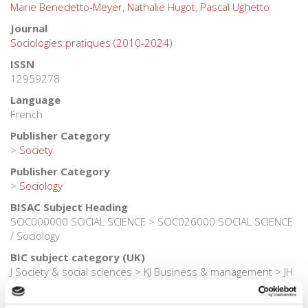
Marie Benedetto-Meyer
,
Nathalie Hugot
,
Pascal Ughetto
Journal
Sociologies pratiques (2010-2024)
ISSN
12959278
Language
French
Publisher Category
>
Society
Publisher Category
>
Sociology
BISAC Subject Heading
SOC000000 SOCIAL SCIENCE > SOC026000 SOCIAL SCIENCE
/ Sociology
BIC subject category (UK)
J Society & social sciences > KJ Business & management > JH
Sociology & anthropology
Onix Audience Codes