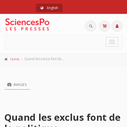
English
Toggle
navigat
Quand les exclus font de la politique
Home
IMAGES
Quand les exclus font de