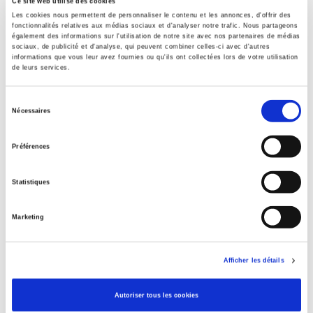
Ce site web utilise des cookies
Onix Audience Codes
Les cookies nous permettent de personnaliser le contenu et les annonces, d'offrir des
06 Professional and scholarly
fonctionnalités relatives aux médias sociaux et d'analyser notre trafic. Nous partageons
également des informations sur l'utilisation de notre site avec nos partenaires de médias
CLIL (Version 2013-2019)
sociaux, de publicité et d'analyse, qui peuvent combiner celles-ci avec d'autres
3283 SCIENCES POLITIQUES
informations que vous leur avez fournies ou qu'ils ont collectées lors de votre utilisation
de leurs services.
Title First Published
07 September 2006
Sélection
Nécessaires
Subject Scheme Identifier Code
du
Thema subject category: Politics and government
consentement
Préférences
Statistiques
Related
titles
Marketing
Salariés en justice
Afficher les détails
La ville verte au pied du mur
Autoriser tous les cookies