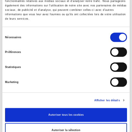
fonctionnalités relatives aux médias sociaux et d'analyser notre trafic. Nous partageons
également des informations sur l'utilisation de notre site avec nos partenaires de médias
sociaux, de publicité et d'analyse, qui peuvent combiner celles-ci avec d'autres
informations que vous leur avez fournies ou qu'ils ont collectées lors de votre utilisation
Publisher
de leurs services.
Presses de Sciences Po
Author
Sélection
Pierre Rain
Nécessaires
du
Collection
consentement
Académique
Préférences
Language
French
Statistiques
Tags
Marketing
,
,
Publisher Category
>
Sociology
>
Society
Afficher les détails
Publisher Category
>
Society
Autoriser tous les cookies
BISAC Subject Heading
POL000000 POLITICAL SCIENCE
Autoriser la sélection