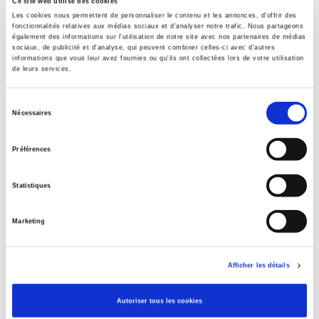
Ce site web utilise des cookies
Onix Audience Codes
Les cookies nous permettent de personnaliser le contenu et les annonces, d'offrir des
06 Professional and scholarly
fonctionnalités relatives aux médias sociaux et d'analyser notre trafic. Nous partageons
également des informations sur l'utilisation de notre site avec nos partenaires de médias
CLIL (Version 2013-2019)
sociaux, de publicité et d'analyse, qui peuvent combiner celles-ci avec d'autres
3283 SCIENCES POLITIQUES
informations que vous leur avez fournies ou qu'ils ont collectées lors de votre utilisation
de leurs services.
Title First Published
2001
Sélection
Nécessaires
Subject Scheme Identifier Code
du
Thema subject category: Politics and government
consentement
Préférences
Statistiques
Related
titles
Marketing
La ville verte au pied du mur
Afficher les détails
La mutation climatique
Autoriser tous les cookies