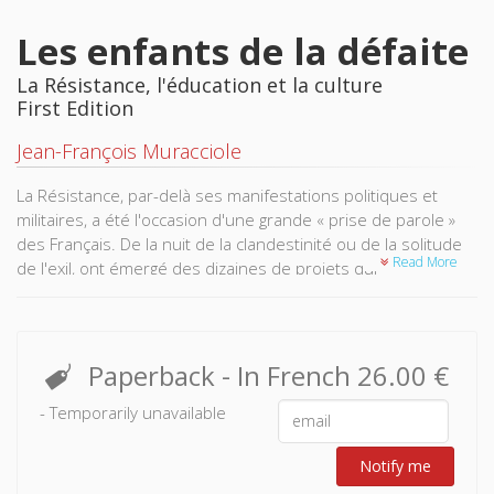
Les enfants de la défaite
La Résistance, l'éducation et la culture
First Edition
Jean-François Muracciole
La Résistance, par-delà ses manifestations politiques et
militaires, a été l'occasion d'une grande « prise de parole »
des Français. De la nuit de la clandestinité ou de la solitude
Read More
de l'exil, ont émergé des dizaines de projets qui
prétendaient « refaire la France ». La pensée de la
Résistance est d'abord née d'une réflexion sur la défaite et
la responsabilité des élites. De cette interrogation sur le
drame fondateur, mais aussi de l'attention portée aux
Paperback
- In French
26.00 €
expériences du Front populaire et de Vichy, a peu à peu
- Temporarily unavailable
émergé une conception nouvelle et forte de l'éducation. A
bien des égards, les grandes révolutions vécues depuis la
fin de la guerre par le système éducatif français
Notify me
(généralisation et unification des études secondaires,