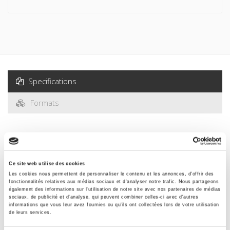
démocratisation de l'Université, redéfinition des rapports
entre « public » et « privé », remise en cause du latin et de la
place exclusive de l'enseignement intellectuel) trouvent leurs
racines dans les projets et les réflexions des résistants.
D'une façon plus générale, les modalités de l'intervention de
l'État dans les sphères éducative et culturelle, qu'il s'agisse
de la politique de la jeunesse ou de la politique culturelle,
Specifications
ont été redéfinies et ont alors acquis les fondements
théoriques et pratiques que les Quatrième et Cinquième
Formats
Républiques n'ont cessé de renforcer.
Specifications
Ce site web utilise des cookies
Publisher
Les cookies nous permettent de personnaliser le contenu et les annonces, d'offrir des
Presses de Sciences Po
fonctionnalités relatives aux médias sociaux et d'analyser notre trafic. Nous partageons
également des informations sur l'utilisation de notre site avec nos partenaires de médias
Author
sociaux, de publicité et d'analyse, qui peuvent combiner celles-ci avec d'autres
Jean-François Muracciole
informations que vous leur avez fournies ou qu'ils ont collectées lors de votre utilisation
de leurs services.
Collection