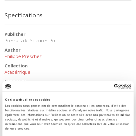
Specifications
Publisher
Presses de Sciences Po
Author
Philippe Preschez
Collection
Académique
Language
French
Tags
Ce site web utilise des cookies
,
Les cookies nous permettent de personnaliser le contenu et les annonces, d'offrir des
fonctionnalités relatives aux médias sociaux et d'analyser notre trafic. Nous partageons
Publisher Category
également des informations sur l'utilisation de notre site avec nos partenaires de médias
>
International
>
Asia
sociaux, de publicité et d'analyse, qui peuvent combiner celles-ci avec d'autres
informations que vous leur avez fournies ou qu'ils ont collectées lors de votre utilisation
Publisher Category
de leurs services.
>
International field