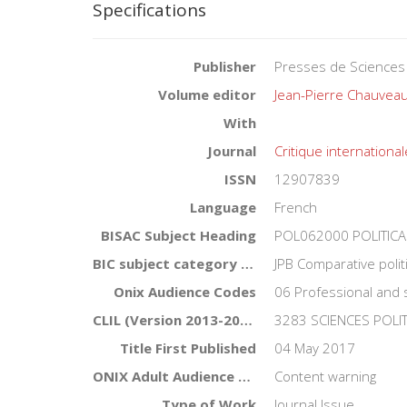
Specifications
Publisher
Presses de Sciences
Volume editor
Jean-Pierre Chauvea
With
Journal
Critique international
ISSN
12907839
Language
French
BISAC Subject Heading
POL062000 POLITICAL
BIC subject category (UK)
JPB Comparative polit
Onix Audience Codes
06 Professional and 
CLIL (Version 2013-2019)
3283 SCIENCES POLI
Title First Published
04 May 2017
ONIX Adult Audience Rating
Content warning
Type of Work
Journal Issue