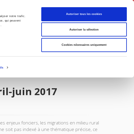
English
Autoriser tous les cookies
lyser notre trafic.
se, qui peuvent
s.
litics
Society
Autoriser la sélection
Cookies nécessaires uniquement
ils
il-juin 2017
es enjeux fonciers, les migrations en milieu rural
 ne soit pas indexé à une thématique précise, ce