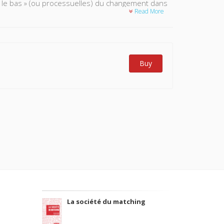
 le bas » (ou processuelles) du changement dans
Read More
rsant chacun au dossier un échantillon de la «
tions portent sur la Colombie, l’Afghanistan, le
e, anthropologie, droit, géographie
Buy
La société du matching