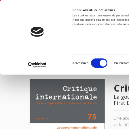
Ce site web utilise des cookies
Les cookies nous permettent de personnalis
Nous partageons également des informations
combiner celles-ci avec d'autres informatio
Hom
Critique internationale 75, avril-juin 2017
Home
Sélection
Nécessaires
Préférence
du
IMAGES
consentement
Cri
La go
First 
Une abon
et le d