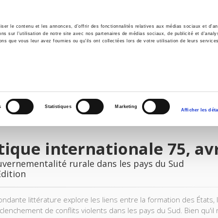
er le contenu et les annonces, d'offrir des fonctionnalités relatives aux médias sociaux et d'ana
 sur l'utilisation de notre site avec nos partenaires de médias sociaux, de publicité et d'analy
ns que vous leur avez fournies ou qu'ils ont collectées lors de votre utilisation de leurs service
e
Environment
History
International
Po
s
Statistiques
Marketing
Afficher les déta
tique internationale 75, avr
uvernementalité rurale dans les pays du Sud
Edition
dante littérature explore les liens entre la formation des États, l
éclenchement de conflits violents dans les pays du Sud. Bien qu'il