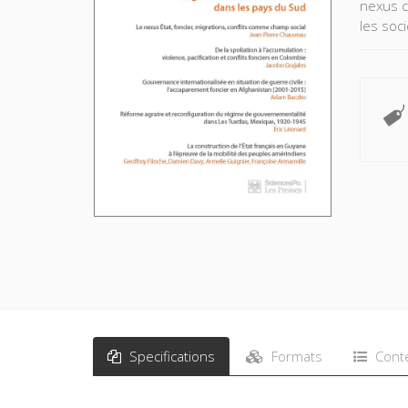
nexus c
les soc
Les aut
gouvern
Mexique 
Specifications
Formats
Cont