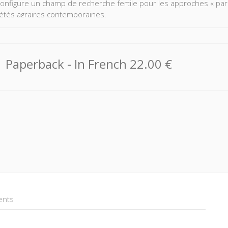
onfigure un champ de recherche fertile pour les approches « par
iétés agraires contemporaines.
eurs parcourent ce champ de tensions multiplexe et hybride en ve
ementalité rurale » qui prévaut dans les pays du Sud. Les contribu
et la Guyane, et relèvent de disciplines variées : science politiqu
Paperback
- In French
22.00 €
ents