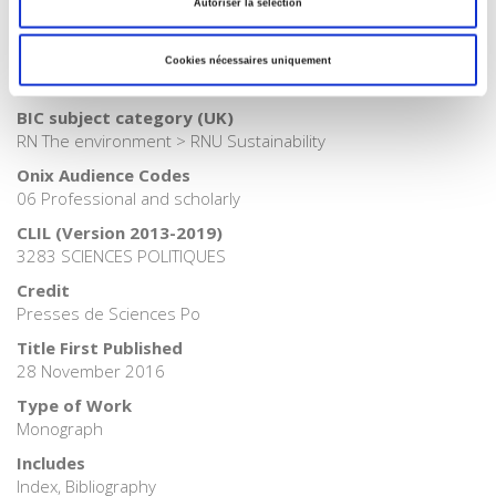
>
History
Autoriser la sélection
BISAC Subject Heading
NAT010000 NATURE / Ecology > NAT038000 NATURE / Natural
Cookies nécessaires uniquement
Resources
BIC subject category (UK)
RN The environment > RNU Sustainability
Onix Audience Codes
06 Professional and scholarly
CLIL (Version 2013-2019)
3283 SCIENCES POLITIQUES
Credit
Presses de Sciences Po
Title First Published
28 November 2016
Type of Work
Monograph
Includes
Index, Bibliography