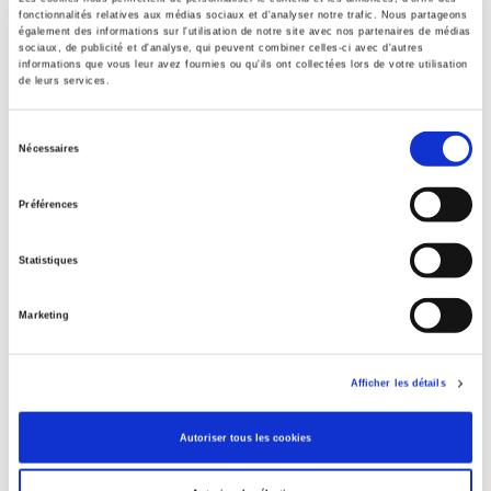
fonctionnalités relatives aux médias sociaux et d'analyser notre trafic. Nous partageons
Contents
également des informations sur l'utilisation de notre site avec nos partenaires de médias
sociaux, de publicité et d'analyse, qui peuvent combiner celles-ci avec d'autres
informations que vous leur avez fournies ou qu'ils ont collectées lors de votre utilisation
de leurs services.
Specifications
Sélection
Nécessaires
Publisher
du
Presses de Sciences Po
consentement
Préférences
Author
FAO Organisation des Nations unies pour l'alimentation et
l'agriculture
,
CIHEAM
Statistiques
Language
Marketing
French
Publisher Category
>
Exams
>
AGREG GEOGRAPHIE
Afficher les détails
Publisher Category
>
Exams
Autoriser tous les cookies
Publisher Category