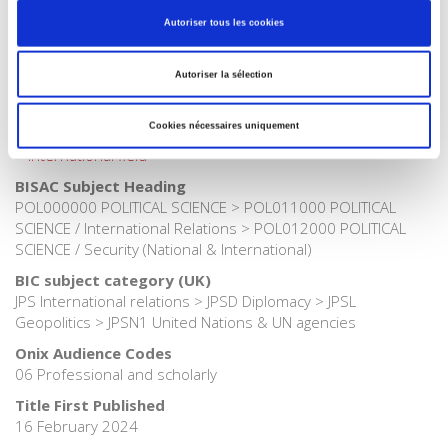
Autoriser tous les cookies
Publisher Category
>
Geopolitics
>
International Relations
Autoriser la sélection
Publisher Category
>
Geopolitics
Cookies nécessaires uniquement
Publisher Category
>
International field
BISAC Subject Heading
POL000000 POLITICAL SCIENCE > POL011000 POLITICAL
SCIENCE / International Relations > POL012000 POLITICAL
SCIENCE / Security (National & International)
BIC subject category (UK)
JPS International relations > JPSD Diplomacy > JPSL
Geopolitics > JPSN1 United Nations & UN agencies
Onix Audience Codes
06 Professional and scholarly
Title First Published
16 February 2024