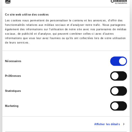
Contents
Ce site web utilise des cookies
Les cookies nous permettent de personnaliser le contenu et les annonces, d'offrir des
fonctionnalités relatives aux médias sociaux et d'analyser notre trafic. Nous partageons
Specifications
également des informations sur l'utilisation de notre site avec nos partenaires de médias
sociaux, de publicité et d'analyse, qui peuvent combiner celles-ci avec d'autres
informations que vous leur avez fournies ou qu'ils ont collectées lors de votre utilisation
de leurs services.
Publisher
Presses de Sciences Po
Sélection
Nécessaires
Author
du
Vincent Pouliot
,
Jean-Philippe Thérien
consentement
Préférences
Collection
Académique
Statistiques
Language
French
Marketing
Publisher Category
>
Geopolitics
>
Gouvernance mondiale
Publisher Category
Afficher les détails
>
Geopolitics
>
International Organisations