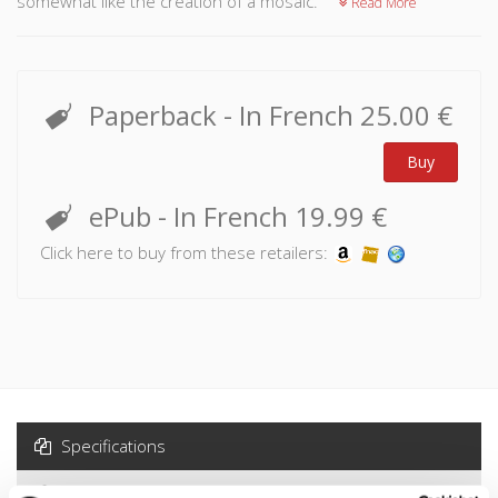
somewhat like the creation of a mosaic.
Read More
Paperback
- In French
25.00 €
Buy
ePub
- In French
19.99 €
Click here to buy from these retailers:
Specifications
Formats