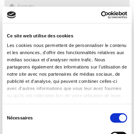
Formats
Contents
Excerpt
Ce site web utilise des cookies
Les cookies nous permettent de personnaliser le contenu
Specifications
et les annonces, d'offrir des fonctionnalités relatives aux
médias sociaux et d'analyser notre trafic. Nous
partageons également des informations sur l'utilisation de
Publisher
notre site avec nos partenaires de médias sociaux, de
Presses de Sciences Po
publicité et d'analyse, qui peuvent combiner celles-ci
Author
avec d'autres informations que vous leur avez fournies
Janick Marina Schaufelbuehl
ou qu'ils ont collectées lors de votre utilisation de leurs
Collection
services.
Académique
Sélection
Language
Nécessaires
du
French
consentement
Tags