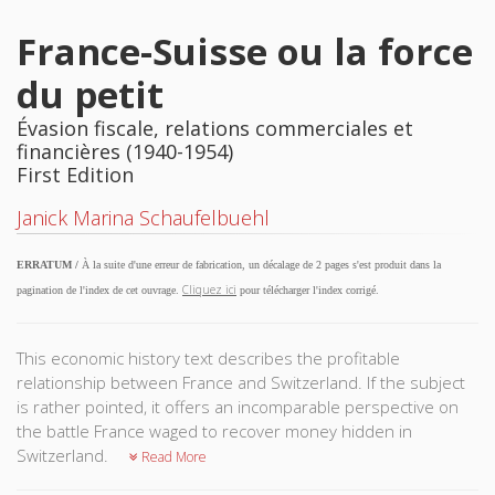
France-Suisse ou la force
du petit
Évasion fiscale, relations commerciales et
financières (1940-1954)
First Edition
Janick Marina Schaufelbuehl
ERRATUM /
À la suite d'une erreur de fabrication, un décalage de 2 pages s'est produit dans la
Cliquez ici
pagination de l'index de cet ouvrage.
pour télécharger l'index corrigé.
This economic history text describes the profitable
relationship between France and Switzerland. If the subject
is rather pointed, it offers an incomparable perspective on
the battle France waged to recover money hidden in
Switzerland.
Read More