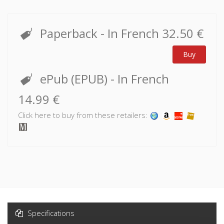
Paperback
- In French
32.50 €
Buy
ePub (EPUB)
- In French
14.99 €
Click here to buy from these retailers:
Specifications