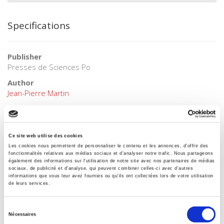
Specifications
Publisher
Presses de Sciences Po
Author
Jean-Pierre Martin
Collection
Académique
Language
Ce site web utilise des cookies
French
Les cookies nous permettent de personnaliser le contenu et les annonces, d'offrir des
fonctionnalités relatives aux médias sociaux et d'analyser notre trafic. Nous partageons
Tags
également des informations sur l'utilisation de notre site avec nos partenaires de médias
sociaux, de publicité et d'analyse, qui peuvent combiner celles-ci avec d'autres
,
informations que vous leur avez fournies ou qu'ils ont collectées lors de votre utilisation
de leurs services.
Publisher Category
>
International
>
North America
Sélection
Publisher Category
Nécessaires
du
>
International field