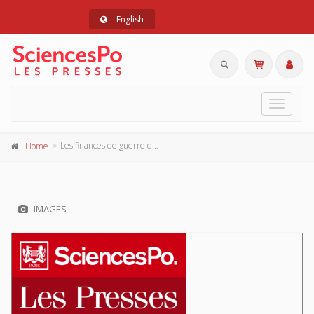
English
Toggle
navigat
Les finances de guerre du Canada
Home
IMAGES