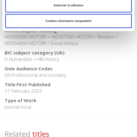
>
History
Autoriser la sélection
Publisher Category
>
History field
Cookies nécessaires uniquement
BISAC Subject Heading
HIS000000 HISTORY > HIS037030 HISTORY / Modern >
HIS054000 HISTORY / Social History
BIC subject category (UK)
H Humanities > HB History
Onix Audience Codes
06 Professional and scholarly
Title First Published
17 February 2025
Type of Work
Journal Issue
Related
titles