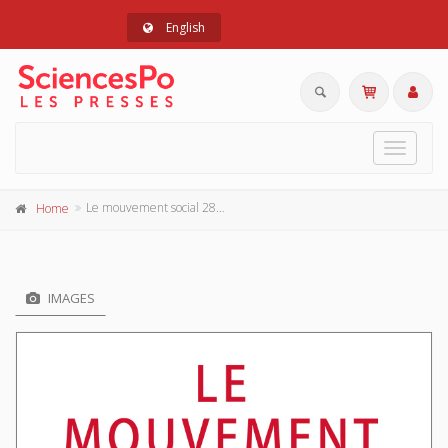
English
Toggle
navigat
Le mouvement social 287, avril-juin 2024
Home
IMAGES