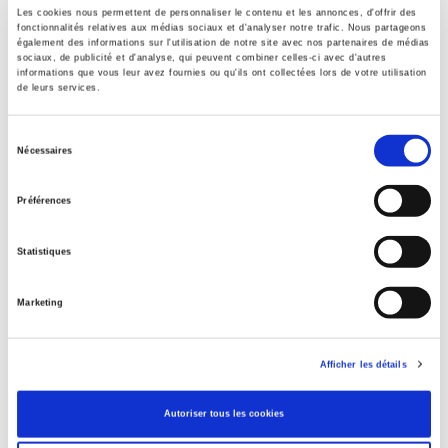
Les cookies nous permettent de personnaliser le contenu et les annonces, d'offrir des
Contents
fonctionnalités relatives aux médias sociaux et d'analyser notre trafic. Nous partageons
également des informations sur l'utilisation de notre site avec nos partenaires de médias
sociaux, de publicité et d'analyse, qui peuvent combiner celles-ci avec d'autres
informations que vous leur avez fournies ou qu'ils ont collectées lors de votre utilisation
Specifications
de leurs services.
Sélection
Publisher
Nécessaires
du
Presses de Sciences Po
consentement
Author
Préférences
Journal
Le Mouvement Social
Statistiques
Language
Marketing
French
Publisher Category
>
History field
>
Economic & Social History
Afficher les détails
Publisher Category
>
History field
>
History by period
Autoriser tous les cookies
Publisher Category