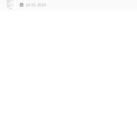
Jul 10, 2026
Revue française de sociologie 66 3/4, juillet-décembre
2026
Jul 7, 2026
Sociétés contemporaines 139, 2025
Jul 6, 2026
Raisons politiques 102, mai 2026
Jun 23, 2026
more books
Browse our
AUTHORS