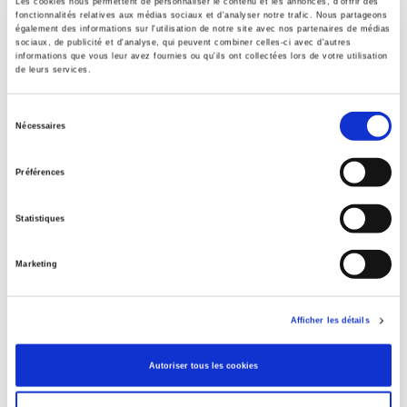
Les cookies nous permettent de personnaliser le contenu et les annonces, d'offrir des
fonctionnalités relatives aux médias sociaux et d'analyser notre trafic. Nous partageons
Contents
également des informations sur l'utilisation de notre site avec nos partenaires de médias
sociaux, de publicité et d'analyse, qui peuvent combiner celles-ci avec d'autres
informations que vous leur avez fournies ou qu'ils ont collectées lors de votre utilisation
de leurs services.
Specifications
Sélection
Nécessaires
du
Publisher
consentement
Presses de Sciences Po
Préférences
Author
Journal
Statistiques
Revue française de sociologie
ISSN
Marketing
00352969
Language
Afficher les détails
French
Publisher Category
Autoriser tous les cookies
>
Society