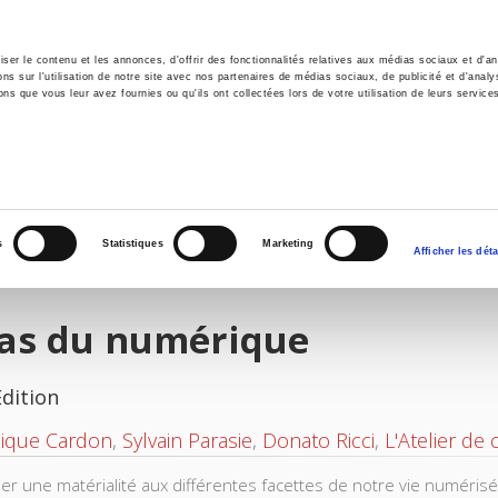
er le contenu et les annonces, d'offrir des fonctionnalités relatives aux médias sociaux et d'ana
 sur l'utilisation de notre site avec nos partenaires de médias sociaux, de publicité et d'analy
ns que vous leur avez fournies ou qu'ils ont collectées lors de votre utilisation de leurs service
e
Environment
History
International
Po
s
Statistiques
Marketing
Afficher les déta
las du numérique
Edition
ique Cardon
,
Sylvain Parasie
,
Donato Ricci
,
L'Atelier de
r une matérialité aux différentes facettes de notre vie numérisée