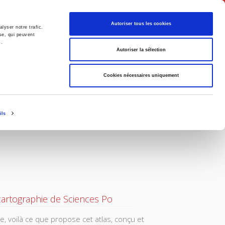
English
Autoriser tous les cookies
lyser notre trafic.
se, qui peuvent
s.
litics
Society
Autoriser la sélection
Cookies nécessaires uniquement
ils
 cartographie de Sciences Po
, voilà ce que propose cet atlas, conçu et