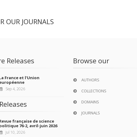
ER OUR JOURNALS
re Releases
Browse our
La France et l'Union
AUTHORS
européenne
Sep 4, 2026
COLLECTIONS
DOMAINS
Releases
JOURNALS
Revue française de science
politique 76-2, avril-juin 2026
Jul 10, 2026