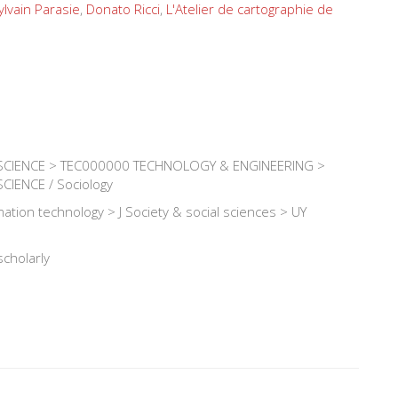
ylvain Parasie
,
Donato Ricci
,
L'Atelier de cartographie de
SCIENCE > TEC000000 TECHNOLOGY & ENGINEERING >
IENCE / Sociology
tion technology > J Society & social sciences > UY
scholarly