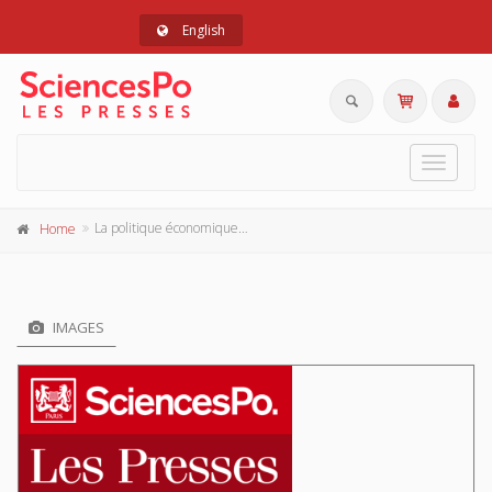
English
Toggle
navigat
La politique économique de la Grande-Bretagne depuis 1945
Home
IMAGES