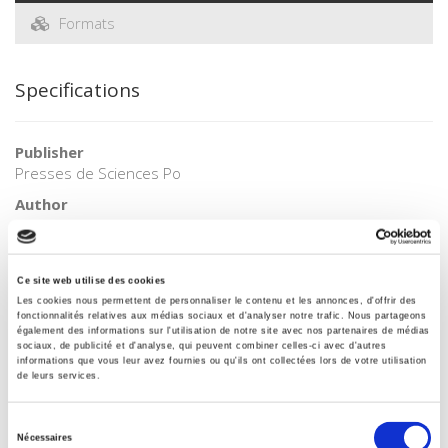
Formats
Specifications
Publisher
Presses de Sciences Po
Author
Philippe Huet
Collection
Académique
Ce site web utilise des cookies
Les cookies nous permettent de personnaliser le contenu et les annonces, d'offrir des
Language
fonctionnalités relatives aux médias sociaux et d'analyser notre trafic. Nous partageons
French
également des informations sur l'utilisation de notre site avec nos partenaires de médias
sociaux, de publicité et d'analyse, qui peuvent combiner celles-ci avec d'autres
Tags
informations que vous leur avez fournies ou qu'ils ont collectées lors de votre utilisation
de leurs services.
Publisher Category
>
Europe
>
European Countries
Sélection
Nécessaires
Publisher Category
du