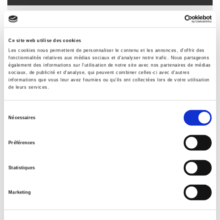
Formats
Contents
Ce site web utilise des cookies
Les cookies nous permettent de personnaliser le contenu et les annonces, d'offrir des
fonctionnalités relatives aux médias sociaux et d'analyser notre trafic. Nous partageons
Specifications
également des informations sur l'utilisation de notre site avec nos partenaires de médias
sociaux, de publicité et d'analyse, qui peuvent combiner celles-ci avec d'autres
informations que vous leur avez fournies ou qu'ils ont collectées lors de votre utilisation
de leurs services.
Publisher
Presses de Sciences Po
Sélection
Nécessaires
Managing editor
du
Antoine Billot
,
Christina Pawlowitsch
consentement
Préférences
Journal
Revue économique
Statistiques
ISSN
00352764
Marketing
Language
French