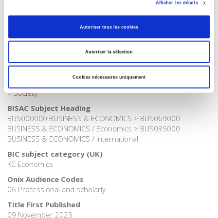
Afficher les détails
Publisher Category
>
Political Economics
>
French Economy
Autoriser tous les cookies
Publisher Category
>
Political Economics
>
International Economy
Autoriser la sélection
Publisher Category
>
Political Economics
Cookies nécessaires uniquement
Publisher Category
>
Society
BISAC Subject Heading
BUS000000 BUSINESS & ECONOMICS > BUS069000
BUSINESS & ECONOMICS / Economics > BUS035000
BUSINESS & ECONOMICS / International
BIC subject category (UK)
KC Economics
Onix Audience Codes
06 Professional and scholarly
Title First Published
09 November 2023