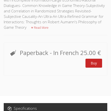
with Incomplete Information-Large Economies-Rational
Dialogues- Common Knowledge in Game Theory-Subjectivity
and Correlation in Randomized Strategies Revisited-
Subjective Causality-An Ultra-An Ultra-Refined Grammar for
Interactions: Thoughts on Robert Aumann's Philosophy of
Game Theory
Read More
Paperback
- In French
25.00 €
Buy
Specifications