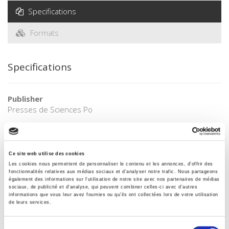
Specifications
Formats
Specifications
Publisher
Presses de Sciences Po
Author
Serge Moscovici
Collection
Ce site web utilise des cookies
Académique
Les cookies nous permettent de personnaliser le contenu et les annonces, d'offrir des
fonctionnalités relatives aux médias sociaux et d'analyser notre trafic. Nous partageons
Language
également des informations sur l'utilisation de notre site avec nos partenaires de médias
French
sociaux, de publicité et d'analyse, qui peuvent combiner celles-ci avec d'autres
informations que vous leur avez fournies ou qu'ils ont collectées lors de votre utilisation
de leurs services.
Tags
Publisher Category
Sélection