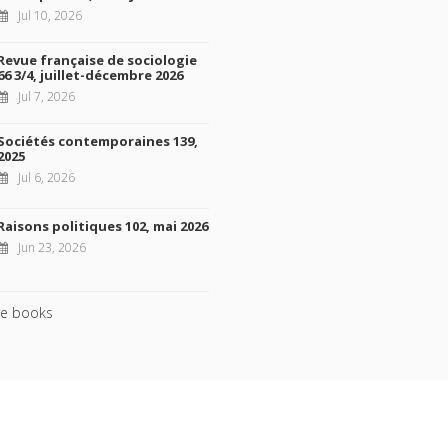
Jul 10, 2026
Revue française de sociologie
66 3/4, juillet-décembre 2026
Jul 7, 2026
Sociétés contemporaines 139,
2025
Jul 6, 2026
Raisons politiques 102, mai 2026
Jun 23, 2026
e books
ht © 2026, Presses de Sciences Po. Powered by
GiantChair
. All Rights