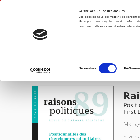
Ce site web utilise des cookies
Les cookies nous permettent de personnalis
Nous partageons également des informations
combiner celles-ci avec d'autres informatio
Hom
Raisons politiques 89, février 2023
Home
Sélection
Nécessaires
Préférence
du
IMAGES
consentement
Rai
Positi
First 
Manag
Savoirs