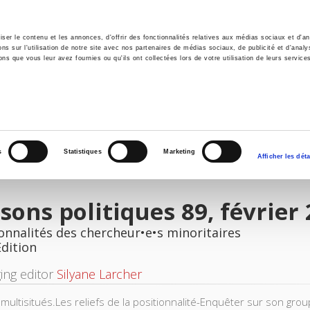
er le contenu et les annonces, d'offrir des fonctionnalités relatives aux médias sociaux et d'ana
 sur l'utilisation de notre site avec nos partenaires de médias sociaux, de publicité et d'analy
ns que vous leur avez fournies ou qu'ils ont collectées lors de votre utilisation de leurs service
e
Environment
History
International
Po
s
Statistiques
Marketing
Afficher les déta
sons politiques 89, février
onnalités des chercheur•e•s minoritaires
Edition
ing editor
Silyane Larcher
 multisitués.Les reliefs de la positionnalité-Enquêter sur son gro