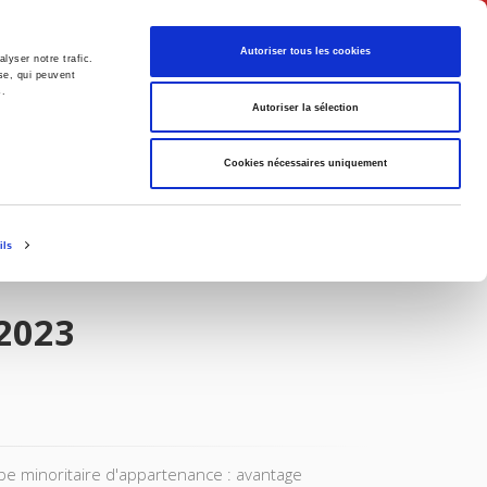
English
Autoriser tous les cookies
lyser notre trafic.
se, qui peuvent
s.
litics
Society
Autoriser la sélection
Cookies nécessaires uniquement
ils
 2023
upe minoritaire d'appartenance : avantage