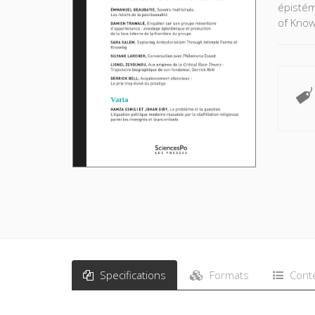
épistém
of Know
Specifications
Formats
Cont