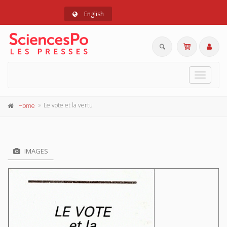
English
Toggle
navigat
Le vote et la vertu
Home
IMAGES