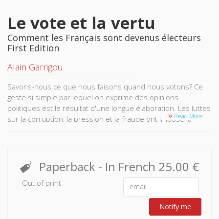
Le vote et la vertu
Comment les Français sont devenus électeurs
First Edition
Alain Garrigou
Savons-nous ce que nous faisons quand nous votons? Ce
geste si simple par lequel on exprime des opinions
politiques est le résultat d'une longue élaboration. Les luttes
Read More
sur la corruption, la pression et la fraude ont imposé la
correction des votes. À mesure que les scènes exotiques
de la fête électorale laissaient place à la gravité et à
l'austérité du rituel, les élections perdaient du charme et
gagnaient en discipline. Cet héritage est si bien incorporé
Paperback
- In French
25.00 €
que l'ordre et les significations du vote paraissent naturels.
- Out of print
La construction historique qui a fait du vote une affaire de
conviction personnelle n'est pas si immuable et
conquérante qu'on se plaît à la dire aujourd'hui : encore
Notify me
récente, elle est peut-être déjà menacée.