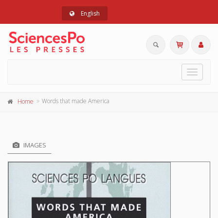
English
Toggle
navigat
Words that made America
Home
IMAGES