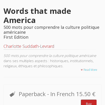
Words that made
America
500 mots pour comprendre la culture politique
américaine
First Edition
Charlotte Suddath-Levrard
500 mots pour comprendre la culture politique américaine
dans ses multiples aspects : historiques, institutionnels,
religieux, éthiques et philosophiques.
Read More
Dans une langue claire et précise, il est proposé un
dictionnaire des termes et concepts formant ce fonds
commun aux citoyens américains qui fait vivre la démocratie
aux États-Unis. De OUI Glory à Purilan. de Cbecks and
Paperback
- In French
15.50 €
Balances à Reauanism, tous les mots qui ont fait et
continuent de faire l'Amérique sont expliqués dans leur
Buy