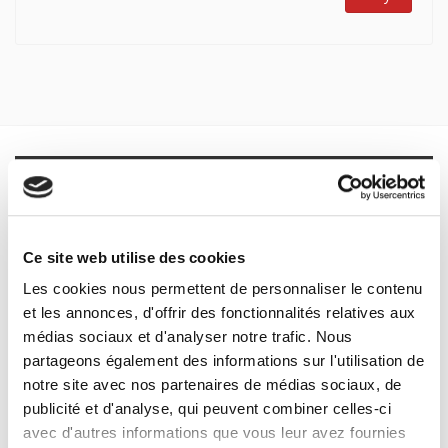
contexte historique et dans leur usage contemporain.
La présentation par ordre alphabétique facilite l'accès au
mot recherché. Citations, système de renvois, index des
noms propres et références bibliographiques permettent
d'approfondir la compréhension de chacune des entrées.
Worcls that made America est un outil précieux pour tout
étudiant (Sciences Po, Universités, classes préparatoires) et
Specifications
tout chercheur ou lecteur désireux de s'informer sur la
culture politique américaine. Outil de travail, c'est aussi un
Formats
point de départ pour une réflexion sur la société américaine.
Ce site web utilise des cookies
CHARLOTTE SUDDATH-LEVRARD, agrégée d'anglais, maître de
Specifications
Les cookies nous permettent de personnaliser le contenu
conférences à l'Institut d'études politiques de Paris,
et les annonces, d'offrir des fonctionnalités relatives aux
professeur de Première supérieure au lycée Henri-IV.
médias sociaux et d'analyser notre trafic. Nous
PIERRE CALVARIN, diplômé de HEC, M. Phil. University of
Publisher
Notre-Dame, Illinois
partageons également des informations sur l'utilisation de
Presses de Sciences Po
notre site avec nos partenaires de médias sociaux, de
With
publicité et d'analyse, qui peuvent combiner celles-ci
Pierre Calvarin
avec d'autres informations que vous leur avez fournies