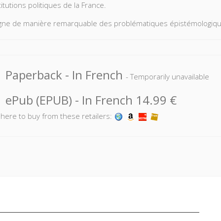
itutions politiques de la France.
igne de manière remarquable des problématiques épistémologiques
ticipé à ce débat : Georges Berlia, Georges Burdeau, René Capitan
 François Goguel, Léo Hamon et Georges Vedel.
Paperback
- In French
- Temporarily unavailable
ePub (EPUB)
- In French
14.99 €
k here to buy from these retailers: