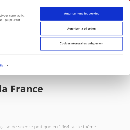
English
Autoriser tous les cookies
lyser notre trafic.
se, qui peuvent
s.
litics
Society
Autoriser la sélection
Cookies nécessaires uniquement
ils
 la France
ançaise de science politique en 1964 sur le thème