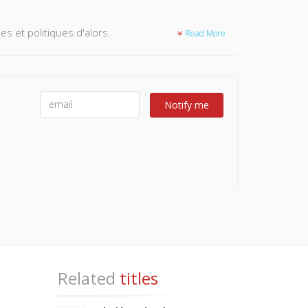
 et politiques d'alors.
Read More
t, Jean-Jacques Chevallier, Maurice Duverger, Emile
Notify me
Related
titles