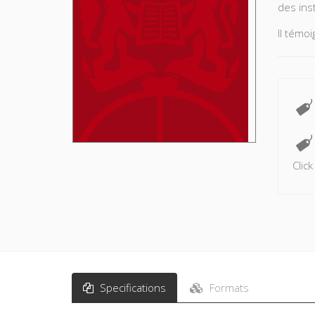
des inst
Il témo
Ont par
Giraud,
Clic
Specifications
Formats