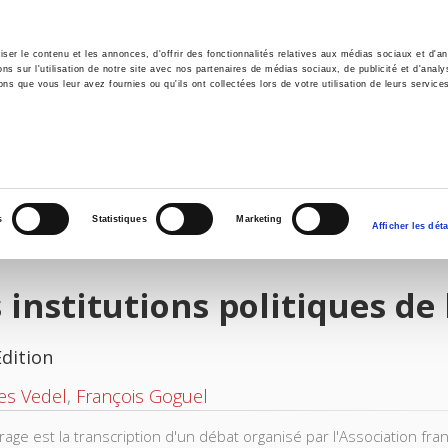
er le contenu et les annonces, d'offrir des fonctionnalités relatives aux médias sociaux et d'ana
 sur l'utilisation de notre site avec nos partenaires de médias sociaux, de publicité et d'analy
ns que vous leur avez fournies ou qu'ils ont collectées lors de votre utilisation de leurs service
e
Environment
History
International
Po
s
Statistiques
Marketing
Afficher les déta
 institutions politiques de
Edition
es Vedel
,
François Goguel
rage est la transcription d'un débat organisé par l'Association fr