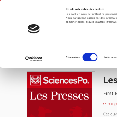
Ce site web utilise des cookies
Les cookies nous permettent de personnalis
Nous partageons également des informations
combiner celles-ci avec d'autres informatio
Hom
Les institutions politiques de la France
Home
Sélection
Nécessaires
Préférence
du
IMAGES
consentement
Les
First 
Georg
Cet ouv