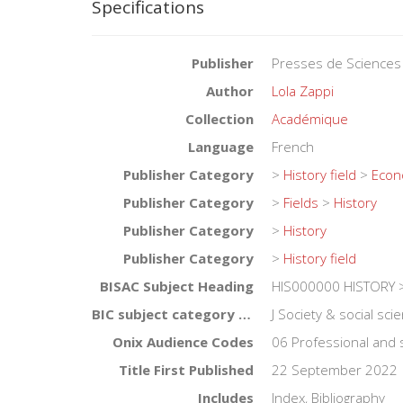
Specifications
Publisher
Presses de Sciences
Author
Lola Zappi
Collection
Académique
Language
French
Publisher Category
>
History field
>
Econo
Publisher Category
>
Fields
>
History
Publisher Category
>
History
Publisher Category
>
History field
BISAC Subject Heading
HIS000000 HISTORY >
BIC subject category (UK)
J Society & social sci
Onix Audience Codes
06 Professional and 
Title First Published
22 September 2022
Includes
Index, Bibliography