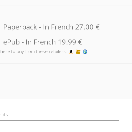
Paperback
- In French
27.00 €
ePub
- In French
19.99 €
k here to buy from these retailers:
ents