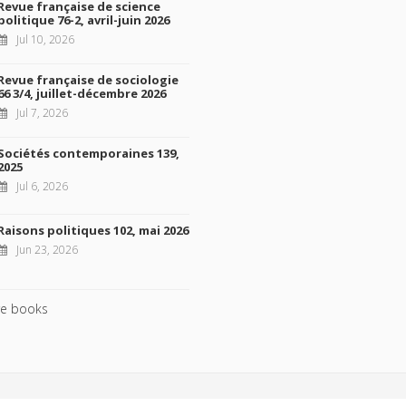
Revue française de science
politique 76-2, avril-juin 2026
Jul 10, 2026
Revue française de sociologie
66 3/4, juillet-décembre 2026
Jul 7, 2026
Sociétés contemporaines 139,
2025
Jul 6, 2026
Raisons politiques 102, mai 2026
Jun 23, 2026
e books
ht © 2026, Presses de Sciences Po. Powered by
GiantChair
. All Rights