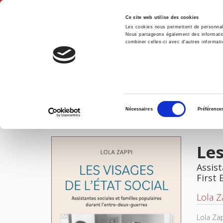
Ce site web utilise des cookies
Les cookies nous permettent de personnalis
Nous partageons également des informations
combiner celles-ci avec d'autres informatio
Hom
Les visages de l'Etat social
Home
Sélection
Nécessaires
Préférence
du
IMAGES
consentement
Les
Assist
First 
Lola Z
Lola Za