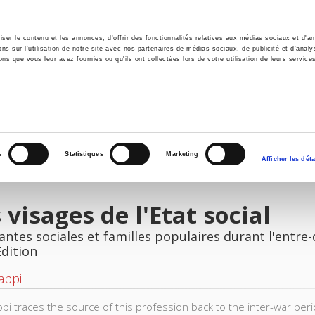
er le contenu et les annonces, d'offrir des fonctionnalités relatives aux médias sociaux et d'ana
 sur l'utilisation de notre site avec nos partenaires de médias sociaux, de publicité et d'analy
ns que vous leur avez fournies ou qu'ils ont collectées lors de votre utilisation de leurs service
e
Environment
History
International
Po
s
Statistiques
Marketing
Afficher les déta
 visages de l'Etat social
antes sociales et familles populaires durant l'entre
Edition
appi
ppi traces the source of this profession back to the inter-war peri