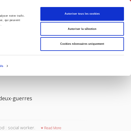
English
Autoriser tous les cookies
lyser notre trafic.
se, qui peuvent
s.
litics
Society
Autoriser la sélection
Cookies nécessaires uniquement
ils
-deux-guerres
od : social worker.
Read More