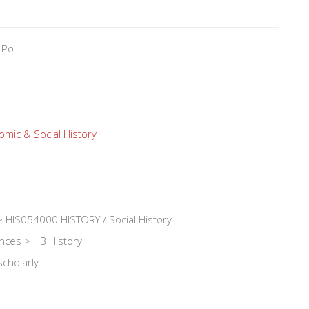
 Po
mic & Social History
 HIS054000 HISTORY / Social History
ences > HB History
scholarly