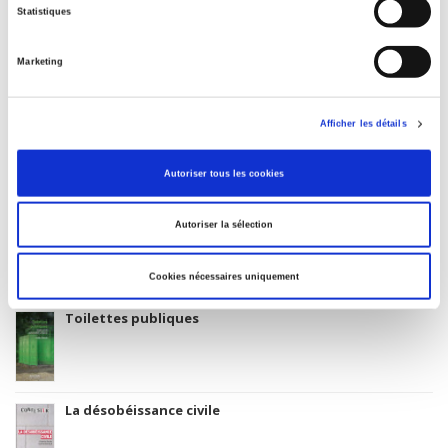
01 April 1992
Statistiques
Subject Scheme Identifier Code
Thema subject category: Politics and government
Marketing
Afficher les détails
La société du matching
Autoriser tous les cookies
Autoriser la sélection
Atlas du numérique
Cookies nécessaires uniquement
Toilettes publiques
La désobéissance civile