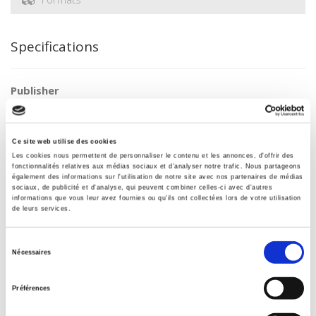
Specifications
Publisher
Presses de Sciences Po
Journal
20 & 21. Revue d'histoire
Ce site web utilise des cookies
Les cookies nous permettent de personnaliser le contenu et les annonces, d'offrir des
ISSN
fonctionnalités relatives aux médias sociaux et d'analyser notre trafic. Nous partageons
02941759
également des informations sur l'utilisation de notre site avec nos partenaires de médias
sociaux, de publicité et d'analyse, qui peuvent combiner celles-ci avec d'autres
Language
informations que vous leur avez fournies ou qu'ils ont collectées lors de votre utilisation
de leurs services.
French
BISAC Subject Heading
Sélection
POL000000 POLITICAL SCIENCE
Nécessaires
du
Onix Audience Codes
consentement
06 Professional and scholarly
Préférences
Title First Published