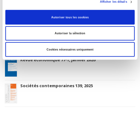
Afficher les détails
Rome, promenades sociologiques
Autoriser tous les cookies
Gouvernement & action publique 15-1, janvier-mars
Autoriser la sélection
2026
Cookies nécessaires uniquement
Revue économique 77-1, janvier 2026
Sociétés contemporaines 139, 2025