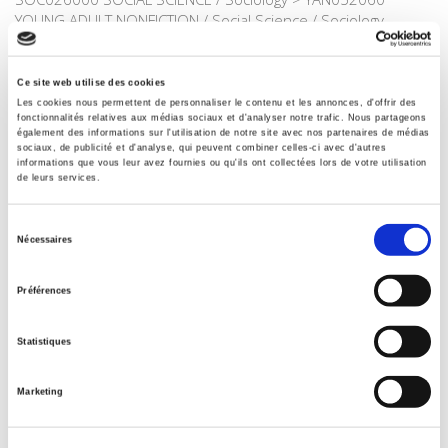
YOUNG ADULT NONFICTION / Social Science / Sociology
BIC subject category (UK)
J Society & social sciences > JN Education > YN Children's &
Ce site web utilise des cookies
young adult: general non-fiction
Les cookies nous permettent de personnaliser le contenu et les annonces, d'offrir des
fonctionnalités relatives aux médias sociaux et d'analyser notre trafic. Nous partageons
Onix Audience Codes
également des informations sur l'utilisation de notre site avec nos partenaires de médias
06 Professional and scholarly
sociaux, de publicité et d'analyse, qui peuvent combiner celles-ci avec d'autres
informations que vous leur avez fournies ou qu'ils ont collectées lors de votre utilisation
Title First Published
de leurs services.
17 February 2022
Type of Work
Sélection
Nécessaires
Journal Issue
du
consentement
Préférences
Related
titles
Statistiques
Revue française de sociologie 66 3/4, juillet-décembre
Marketing
2026