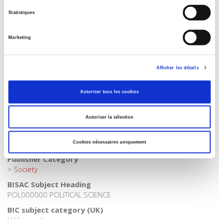
Tags
Statistiques
,
Governance
,
Health
,
International Organizations
Publisher Category
Marketing
>
Geopolitics
>
Gouvernance mondiale
Publisher Category
>
Geopolitics
>
International Relations
Afficher les détails
Publisher Category
>
Geopolitics
Autoriser tous les cookies
Publisher Category
>
Health
Autoriser la sélection
Publisher Category
>
International field
Cookies nécessaires uniquement
Publisher Category
>
Society
BISAC Subject Heading
POL000000 POLITICAL SCIENCE
BIC subject category (UK)