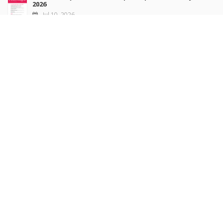
2026
Jul 10, 2026
Revue française de sociologie 66 3/4, juillet-décembre
2026
Jul 7, 2026
Sociétés contemporaines 139, 2025
Jul 6, 2026
Raisons politiques 102, mai 2026
Jun 23, 2026
more books
Browse our