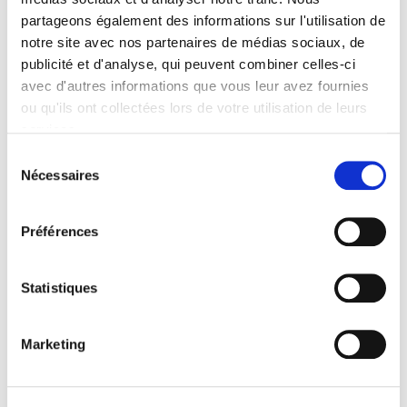
Specifications
partageons également des informations sur l'utilisation de
notre site avec nos partenaires de médias sociaux, de
Formats
publicité et d'analyse, qui peuvent combiner celles-ci
Contents
avec d'autres informations que vous leur avez fournies
ou qu'ils ont collectées lors de votre utilisation de leurs
services.
Specifications
Sélection
Nécessaires
du
Publisher
consentement
Presses de Sciences Po
Préférences
Author
Joseph Daniel
Statistiques
Collection
Académique
Language
Marketing
French
Tags
,
,
,
,
History