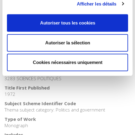
Afficher les détails
Publisher Category
>
History field
>
History by period
Autoriser tous les cookies
Publisher Category
>
History
BISAC Subject Heading
Autoriser la sélection
POL000000 POLITICAL SCIENCE
Onix Audience Codes
06 Professional and scholarly
Cookies nécessaires uniquement
CLIL (Version 2013-2019)
3283 SCIENCES POLITIQUES
Title First Published
1972
Subject Scheme Identifier Code
Thema subject category: Politics and government
Type of Work
Monograph
Includes