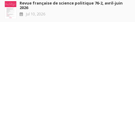
Revue française de science politique 76-2, avril-juin
2026
Jul 10, 2026
Revue française de sociologie 66 3/4, juillet-décembre
2026
Jul 7, 2026
Sociétés contemporaines 139, 2025
Jul 6, 2026
Raisons politiques 102, mai 2026
Jun 23, 2026
more books
Browse our