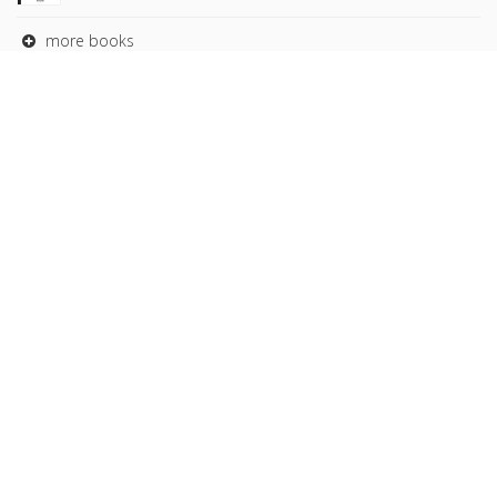
more books
Browse our
AUTHORS
COLLECTIONS
DOMAINS
JOURNALS
Copyright © 2026, Presses de Sciences Po. Powered by
GiantChair
. All Rights Reserved