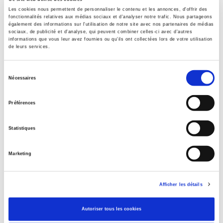
Académique
Les cookies nous permettent de personnaliser le contenu et les annonces, d'offrir des
Language
fonctionnalités relatives aux médias sociaux et d'analyser notre trafic. Nous partageons
également des informations sur l'utilisation de notre site avec nos partenaires de médias
French
sociaux, de publicité et d'analyse, qui peuvent combiner celles-ci avec d'autres
informations que vous leur avez fournies ou qu'ils ont collectées lors de votre utilisation
Tags
de leurs services.
Publisher Category
>
History field
>
History by subject
Sélection
Nécessaires
du
Publisher Category
>
History
consentement
Préférences
BISAC Subject Heading
POL000000 POLITICAL SCIENCE
Statistiques
Onix Audience Codes
06 Professional and scholarly
Marketing
CLIL (Version 2013-2019)
3283 SCIENCES POLITIQUES
Afficher les détails
Credit
Presses de Sciences Po
Autoriser tous les cookies
Title First Published