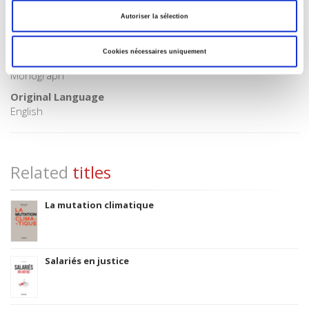
1968
Autoriser la sélection
Subject Scheme Identifier Code
Thema subject category: Politics and government
Cookies nécessaires uniquement
Type of Work
Monograph
Original Language
English
Related
titles
La mutation climatique
Salariés en justice