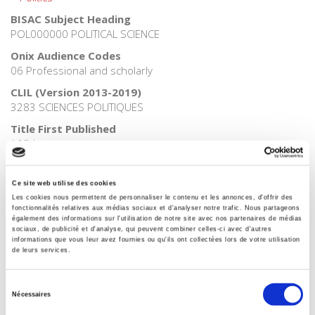
BISAC Subject Heading
POL000000 POLITICAL SCIENCE
Onix Audience Codes
06 Professional and scholarly
CLIL (Version 2013-2019)
3283 SCIENCES POLITIQUES
Title First Published
1954
Subject Scheme Identifier Code
Thema subject category: Politics and government
Ce site web utilise des cookies
Les cookies nous permettent de personnaliser le contenu et les annonces, d'offrir des
fonctionnalités relatives aux médias sociaux et d'analyser notre trafic. Nous partageons
également des informations sur l'utilisation de notre site avec nos partenaires de médias
sociaux, de publicité et d'analyse, qui peuvent combiner celles-ci avec d'autres
Related
titles
informations que vous leur avez fournies ou qu'ils ont collectées lors de votre utilisation
de leurs services.
La mutation climatique
Sélection
Nécessaires
du