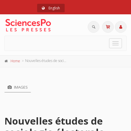
English
Toggle
navigat
Nouvelles études de sociologie électorale
Home
IMAGES
Nouvelles études de